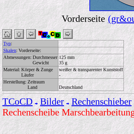
Vorderseite
(gr&ou
Typ
:
Skalen
:
Vorderseite:
Abmessungen:
Durchmesser
125 mm
Gewicht
35 g
Material:
Körper & Zunge
weißer & transparenter Kunststoff
Läufer
-
Herstellung:
Zeitraum
Land
Deutschland
TCoCD
Bilder
Rechenschieber
Rechenscheibe Marschbearbeitun