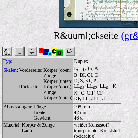
R&uuml;ckseite
(gr
Typ
:
Duplex
L, T
, T
, A
Skalen
:
Vorderseite:
Körper (oben)
1
2
B, BI, CI, C
Zunge
D, S, ST, P
Körper (unten)
LL
, LL
, LL
, K
Rückseite:
Körper (oben)
03
02
01
Zunge
K', C, CIF, CF
Körper (unten)
DF, LL
, LL
, LL
1
2
3
Abmessungen:
Länge
198 mm
Breite
42 mm
Gewicht
46 g
Material:
Körper & Zunge
weißer Kunststoff
Läufer
transparenter Kunststoff
(beidseitig)