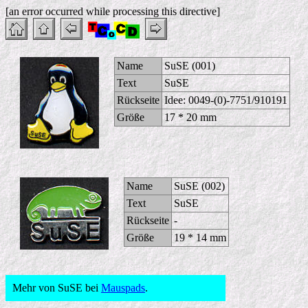
[an error occurred while processing this directive]
Name
SuSE (001)
Text
SuSE
Rückseite
Idee: 0049-(0)-7751/910191
Größe
17 * 20 mm
Name
SuSE (002)
Text
SuSE
Rückseite
-
Größe
19 * 14 mm
Mehr von SuSE bei
Mauspads
.