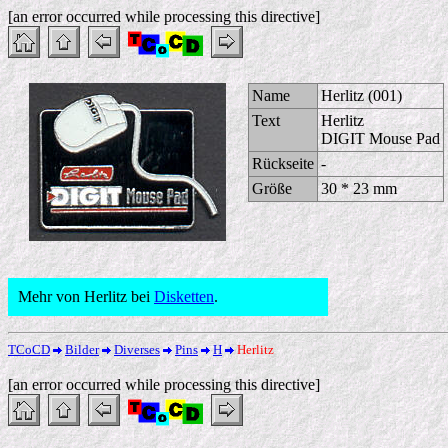
[an error occurred while processing this directive]
Name
Herlitz (001)
Text
Herlitz
DIGIT Mouse Pad
Rückseite
-
Größe
30 * 23 mm
Mehr von Herlitz bei
Disketten
.
TCoCD
Bilder
Diverses
Pins
H
Herlitz
[an error occurred while processing this directive]