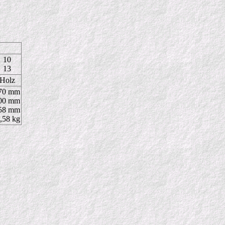
10
13
Holz
70 mm
00 mm
58 mm
,58 kg