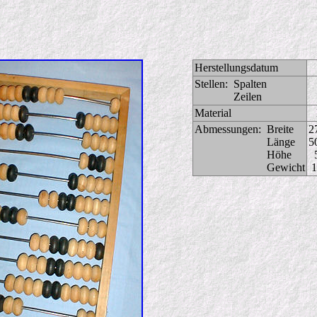
Herstellungsdatum
Stellen:
Spalten
Zeilen
Material
Abmessungen:
Breite
2
Länge
5
Höhe
Gewicht
1