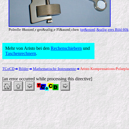
Polrolle f&uuml;r gro&szlig;e Fl&auml;chen
(gr&ouml;&szlig;eres Bild 60k
Mehr von Aristo bei den
Rechenschiebern
und
Taschenrechnern
.
TCoCD
Bilder
Mathematische Instrumente
Aristo Kompensations-Polarpla
[an error occurred while processing this directive]